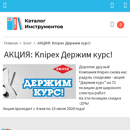
0
Главная
Блог
АКЦИЯ: Knipex Держим курс!
>
>
АКЦИЯ: Knipex Держим курс!
Дорогие друзья!
Компания Knipex снова нас
радуеь скидками - акция
"Держим курс" на 72
позиции для широкого
спектра работ.
На эти позиции скидка
-25%!
Акция проходит с 6 мая по 15 июля 2020 года!