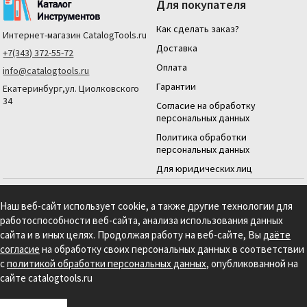
Для покупателя
Как сделать заказ?
Интернет-магазин
CatalogTools.ru
Доставка
+7(343) 372-55-72
Оплата
info@catalogtools.ru
Гарантии
Екатеринбург,ул. Циолковского
34
Согласие на обработку
персональных данных
Политика обработки
персональных данных
Для юридических лиц
На нашем сайте мы используем cookie для сбора информации технического
характера. Продолжая использовать этот сайт, вы даете согласие на
Наш веб-сайт использует cookie, а также другие технологии для
использование файлов cookies и обработку персональных данных в соответствии с
работоспособности веб-сайта, анализа использования данных
Политикой обработки персональных данных.
Информация на сайте носит
справочный характер и не является публичной офертой, определяемой
сайта и в иных целях. Продолжая работу на веб-сайте, Вы
даёте
положениями статьи 437 гражданского кодекса РФ.
согласие
на обработку своих персональных данных в соответствии
Создание сайта: S4S Web Studio
с
политикой обработки персональных данных
, опубликованной на
сайте catalogtools.ru