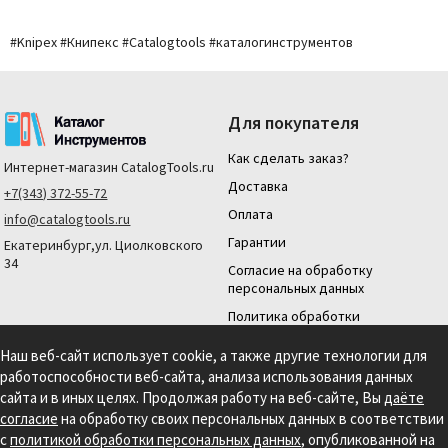
#Knipex #Книпекс #Catalogtools #каталогинструментов
Для покупателя
Как сделать заказ?
Интернет-магазин
CatalogTools.ru
Доставка
+7(343) 372-55-72
Оплата
info@catalogtools.ru
Гарантии
Екатеринбург,ул. Циолковского
34
Согласие на обработку
персональных данных
Политика обработки
персональных данных
Наш веб-сайт использует cookie, а также другие технологии для
Для юридических лиц
работоспособности веб-сайта, анализа использования данных
На нашем сайте мы используем cookie для сбора информации технического
сайта и в иных целях. Продолжая работу на веб-сайте, Вы
даёте
характера. Продолжая использовать этот сайт, вы даете согласие на
согласие
на обработку своих персональных данных в соответствии
использование файлов cookies и обработку персональных данных в соответствии с
с
политикой обработки персональных данных
, опубликованной на
Политикой обработки персональных данных.
Информация на сайте носит