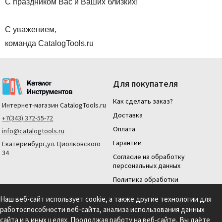
С праздником Вас и Ваших близких!
С уважением,
команда CatalogTools.ru
Для покупателя
Как сделать заказ?
Интернет-магазин
CatalogTools.ru
Доставка
+7(343) 372-55-72
Оплата
info@catalogtools.ru
Гарантии
Екатеринбург,ул. Циолковского
34
Согласие на обработку
персональных данных
Политика обработки
персональных данных
Наш веб-сайт использует cookie, а также другие технологии для
Для юридических лиц
работоспособности веб-сайта, анализа использования данных
На нашем сайте мы используем cookie для сбора информации технического
сайта и в иных целях. Продолжая работу на веб-сайте, Вы
даёте