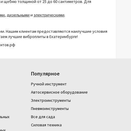
у и щебню толщиной от 25 до 60 сантиметров. Для
ыми
,
дизельными
и
электрическими
.
чии. Нашим клиентам предоставляются наилучшие условия
аем лучшие виброплиты в Екатеринбурге!
ентов.рф
Популярное
Ручной инструмент
Автосервисное оборудование
Электроинструменты
Пневмоинструменты
льных
Все для сада
Силовая техника
ных