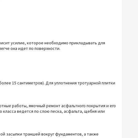
Прочий инструмент
висит усилие, которое необходимо прикладывать для
егче она идет по поверхности.
более 15 сантиметров). Для уплотнения тротуарной плитки
тные работы, ямочный ремонт асфальтного покрытия и его
 класса ведется по слою песка, асфальта, щебня или
ой засыпки траншей вокруг фундаментов, а также