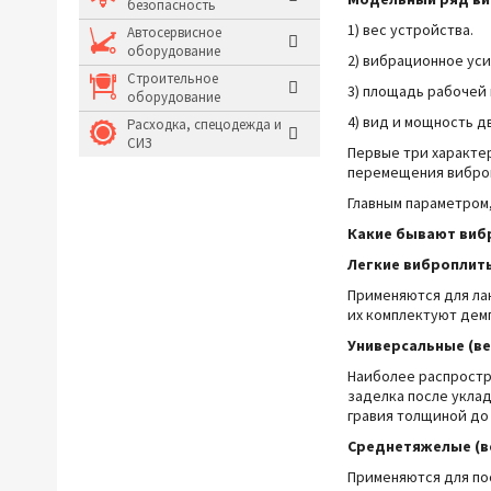
безопасность
1)
вес устройства
.
Молотки и кувалды
Автосервисное
оборудование
2) вибрационное уси
Системы хранения и
Строительное
3)
площадь рабочей 
оборудование
4)
вид и мощность дв
Расходка, спецодежда и
СИЗ
Первые три характе
перемещения виброп
Главным параметром,
Какие бывают виб
Легкие виброплиты 
Применяются для ла
их комплектуют дем
Универсальные (вес
Наиболее распростр
заделка после укла
гравия толщиной до 
Среднетяжелые (вес
Применяются для по