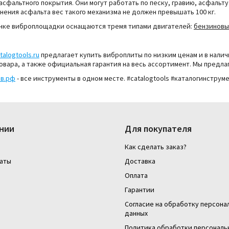
 асфальтного покрытия.
Они могут работать по песку, гравию, асфальт
нения асфальта вес такого механизма не должен превышать 100 кг.
нке виброплощадки оснащаются тремя типами двигателей:
бензинов
talogtools.ru
предлагает купить виброплиты по низким ценам и в нали
овара, а также официальная гарантия на весь ассортимент.
Мы предлаг
ов.рф
- все инструменты в одном месте. #catalogtools #каталогинструм
нии
Для покупателя
Как сделать заказ?
аты
Доставка
Оплата
Гарантии
Согласие на обработку персона
данных
Политика обработки персональ