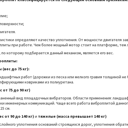
Степлеры
Резьбонарезной инструмент
лие;
нструмента
поверхности;
игателя.
ристики определяют качество уплотнения. От мощности двигателя за
литы при работе. Чем более мощный мотор стоит на платформе, тем л
 по которому подбирается данный механизм, является его вес.
роплиты:
(вес до 75 кг):
ндшафтных работ (дорожки из песка или мелкого гравия толщиной не 
пфирующими ковриками из полиуретана.
 от 75 до 90 кг)
аненный вид площадочных вибраторов. Области применения: ландшаф
дки инженерных коммуникаций.
Чаще всего работа виброплитой данного
25 см.
 от 90 до 140 кг)
и
тяжелые (масса превышает 140 кг)
слойного уплотнения оснований строящихся дорог, уплотнения обратн