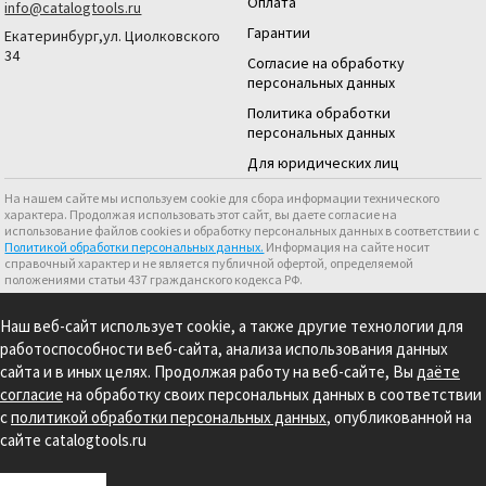
Оплата
info@catalogtools.ru
Гарантии
Екатеринбург,ул. Циолковского
34
Согласие на обработку
персональных данных
Политика обработки
персональных данных
Для юридических лиц
На нашем сайте мы используем cookie для сбора информации технического
характера. Продолжая использовать этот сайт, вы даете согласие на
использование файлов cookies и обработку персональных данных в соответствии с
Политикой обработки персональных данных.
Информация на сайте носит
справочный характер и не является публичной офертой, определяемой
положениями статьи 437 гражданского кодекса РФ.
Создание сайта: S4S Web Studio
Наш веб-сайт использует cookie, а также другие технологии для
работоспособности веб-сайта, анализа использования данных
сайта и в иных целях. Продолжая работу на веб-сайте, Вы
даёте
согласие
на обработку своих персональных данных в соответствии
с
политикой обработки персональных данных
, опубликованной на
сайте catalogtools.ru