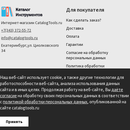
Для покупателя
Как сделать заказ?
Интернет-магазин
CatalogTools.ru
Доставка
+7(343) 372-55-72
Оплата
info@catalogtools.ru
Гарантии
Екатеринбург,ул. Циолковского
34
Согласие на обработку
персональных данных
Политика обработки
персональных данных
Наш веб-сайт использует cookie, а также другие технологии для
Для юридических лиц
работоспособности веб-сайта, анализа использования данных
На нашем сайте мы используем cookie для сбора информации технического
сайта и в иных целях. Продолжая работу на веб-сайте, Вы
даёте
характера. Продолжая использовать этот сайт, вы даете согласие на
согласие
на обработку своих персональных данных в соответствии
использование файлов cookies и обработку персональных данных в соответствии с
с
политикой обработки персональных данных
, опубликованной на
Политикой обработки персональных данных.
Информация на сайте носит
справочный характер и не является публичной офертой, определяемой
сайте catalogtools.ru
положениями статьи 437 гражданского кодекса РФ.
Создание сайта: S4S Web Studio
Принять