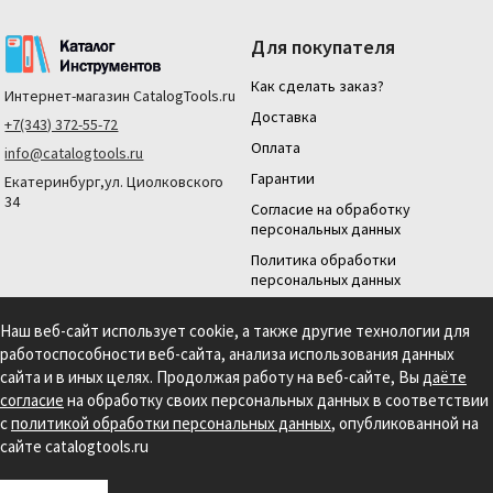
Для покупателя
Как сделать заказ?
Интернет-магазин
CatalogTools.ru
Доставка
+7(343) 372-55-72
Оплата
info@catalogtools.ru
Гарантии
Екатеринбург,ул. Циолковского
34
Согласие на обработку
персональных данных
Политика обработки
персональных данных
Для юридических лиц
Наш веб-сайт использует cookie, а также другие технологии для
На нашем сайте мы используем cookie для сбора информации технического
работоспособности веб-сайта, анализа использования данных
характера. Продолжая использовать этот сайт, вы даете согласие на
сайта и в иных целях. Продолжая работу на веб-сайте, Вы
даёте
использование файлов cookies и обработку персональных данных в соответствии с
Политикой обработки персональных данных.
Информация на сайте носит
согласие
на обработку своих персональных данных в соответствии
справочный характер и не является публичной офертой, определяемой
с
политикой обработки персональных данных
, опубликованной на
положениями статьи 437 гражданского кодекса РФ.
сайте catalogtools.ru
Создание сайта: S4S Web Studio