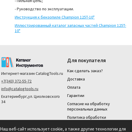
- Пильная цепь;
- Руководство по эксплуатации.
Инструкция к
бензопиле Champion 125T-10"
Иллюстрированный каталог запасных частей
Champion 125T-
10"
Для покупателя
Как сделать заказ?
Интернет-магазин
CatalogTools.ru
Доставка
+7(343) 372-55-72
Оплата
info@catalogtools.ru
Гарантии
Екатеринбург,ул. Циолковского
34
Согласие на обработку
персональных данных
Политика обработки
персональных данных
Наш веб-сайт использует cookie, а также другие технологии для
Для юридических лиц