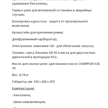
удержание бензопилы;
Тормоз цепи для мгновенной остановки в аварийных
случаях;
Блокировка курка газа - защита от произвольного
включения;
Кронштейн для крепления ремня;
Диафрагменный карбюратор;
Электронное зажигание CDI - для облегчения запуска;
Топливо: смесь бензина АИ-92 и масла для двухтактных
двигателей в пропорции 50:1;
Масло для смазки цепи: адгезионное масло CHAMPION SAE
30.
Вес: 4,74 кг
Габариты, мм: 330
x
260
x
250
Комплектация:
- Бензопила;
- Шина направляющая;