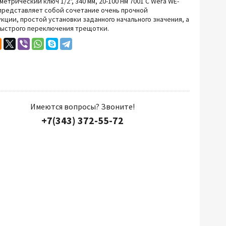
етрический ключ 1/2", 340 мм, 20-100 Нм 7001 С Wera WE-
представляет собой сочетание очень прочной
Прочий инструмент
кции, простой установки заданного начального значения, а
быстрого переключения трещотки.
Имеются вопросы? Звоните!
+7(343) 372-55-72