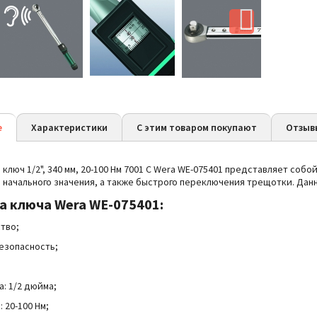
е
Характеристики
С этим товаром покупают
Отзыв
люч 1/2", 340 мм, 20-100 Нм 7001 С Wera WE-075401 представляет соб
 начального значения, а также быстрого переключения трещотки. Дан
ва
ключа Wera WE-075401:
тво;
езопасность;
: 1/2 дюйма;
:
20-100 Нм;