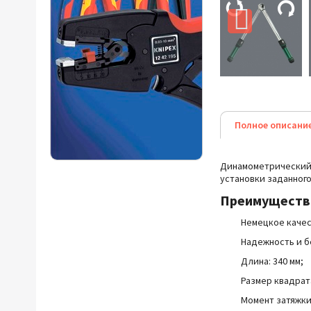
Полное описани
Динамометрический к
установки заданного
Преимущест
Немецкое качес
Надежность и б
Длина: 340 мм;
Размер квадрата
Момент затяжки