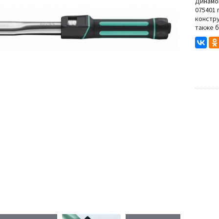
Степлеры
Динамом
075401 
констру
Резьбонарезной инструмент
также 
нструмента