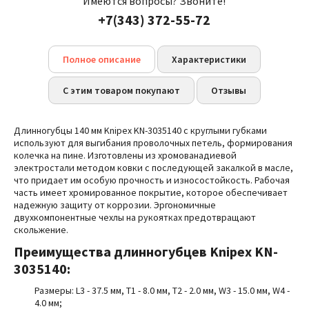
Имеются вопросы? Звоните!
+7(343) 372-55-72
Полное описание
Характеристики
С этим товаром покупают
Отзывы
Длинногубцы 140 мм Knipex KN-3035140 с круглыми губками
используют для выгибания проволочных петель, формирования
колечка на пине. Изготовлены из хромованадиевой
электростали методом ковки с последующей закалкой в масле,
что придает им особую прочность и износостойкость. Рабочая
часть имеет хромированное покрытие, которое обеспечивает
надежную защиту от коррозии. Эргономичные
двухкомпонентные чехлы на рукоятках предотвращают
скольжение.
Преимущества
длинногубцев Knipex KN-
3035140:
Размеры: L3 - 37.5 мм, T1 - 8.0 мм, T2 - 2.0 мм,
W3 - 15.0 мм,
W4 -
4.0 мм
;