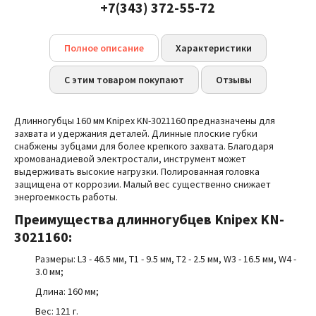
+7(343) 372-55-72
Полное описание
Характеристики
С этим товаром покупают
Отзывы
Длинногубцы 160 мм Knipex KN-3021160 предназначены для
захвата и удержания деталей. Длинные плоские губки
снабжены зубцами для более крепкого захвата. Благодаря
хромованадиевой
электростали, инструмент может
выдерживать высокие нагрузки. Полированная головка
защищена от коррозии. Малый вес существенно снижает
энергоемкость работы.
Преимущества
длинногубцев Knipex KN-
3021160:
Размеры: L3 - 46.5 мм, T1 - 9.5 мм, T2 - 2.5 мм,
W3 - 16.5 мм,
W4 -
3.0 мм
;
Длина: 160 мм;
Вес: 121 г.