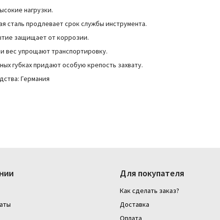
высокие нагрузки.
я сталь продлевает срок службы инструмента.
ытие защищает от коррозии.
и вес упрощают транспортировку.
тных губках придают особую крепость захвату.
дства:
Германия
нии
Для покупателя
Как сделать заказ?
аты
Доставка
Оплата