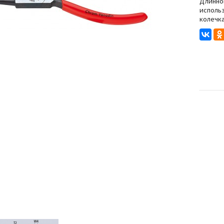
Степлеры
Длинног
исполь
колечка
Резьбонарезной инструмент
нструмента