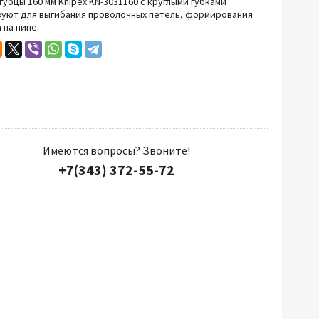
убцы 160 мм Knipex KN-3031160 с круглыми губками
зуют для выгибания проволочных петель, формирования
Прочий инструмент
 на пине.
Имеются вопросы? Звоните!
+7(343) 372-55-72