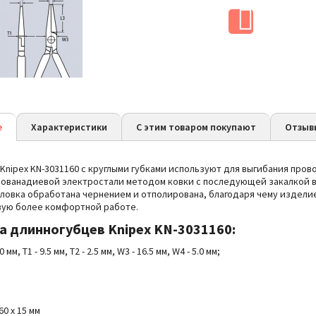
е
Характеристики
С этим товаром покупают
Отзыв
Knipex KN-3031160 с круглыми губками используют для выгибания пров
мованадиевой электростали методом ковки с последующей закалкой в 
оловка обработана чернением и отполирована, благодаря чему издели
вую более комфортной работе.
ва
длинногубцев Knipex KN-3031160:
 мм, T1 - 9.5 мм, T2 - 2.5 мм,
W3 - 16.5 мм,
W4 - 5.0 мм
;
60 x 15 мм