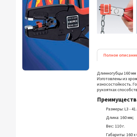
Полное описани
Длинногубцы 160 мм 
Изготовлены из хро
износостойкость. Г
рукоятках способст
Преимущест
Размеры: L3 - 41.0
Длина: 160 мм;
Вес: 110 г.
Габариты:
160 x 