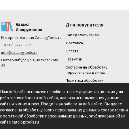
Для покупателя
Как сделать заказ?
Интернет-магазин
CatalogTools.ru
Доставка
+7(343) 372-55-72
Оплата
info@catalogtools.ru
Гарантии
Екатеринбург,ул. Циолковского
34
Согласие на обработку
персональных данных
Политика обработки
персональных данных
Наш веб-сайт использует cookie, а также другие технологии для
Для юридических лиц
работоспособности веб-сайта, анализа использования данных
На нашем сайте мы используем cookie для сбора информации технического
сайта и в иных целях. Продолжая работу на веб-сайте, Вы
даёте
характера. Продолжая использовать этот сайт, вы даете согласие на
согласие
на обработку своих персональных данных в соответствии
использование файлов cookies и обработку персональных данных в соответствии с
с
политикой обработки персональных данных
, опубликованной на
Политикой обработки персональных данных.
Информация на сайте носит
справочный характер и не является публичной офертой, определяемой
сайте catalogtools.ru
положениями статьи 437 гражданского кодекса РФ.