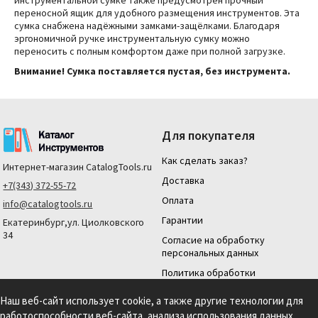
инструментальной сумке также предусмотрен прочный
переносной ящик для удобного размещения инструментов. Эта
сумка снабжена надёжными замками-защёлками. Благодаря
эргономичной ручке инструментальную сумку можно
переносить с полным комфортом даже при полной загрузке.
Внимание! Сумка поставляется пустая, без инструмента.
Для покупателя
Как сделать заказ?
Интернет-магазин
CatalogTools.ru
Доставка
+7(343) 372-55-72
Оплата
info@catalogtools.ru
Гарантии
Екатеринбург,ул. Циолковского
34
Согласие на обработку
персональных данных
Политика обработки
персональных данных
Наш веб-сайт использует cookie, а также другие технологии для
Для юридических лиц
работоспособности веб-сайта, анализа использования данных