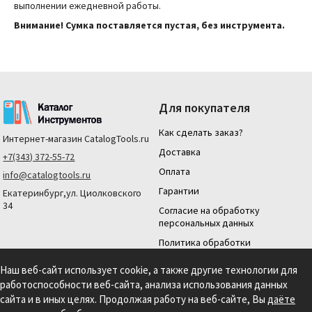
выполнении ежедневной работы.
Внимание! Сумка поставляется пустая, без инструмента.
Для покупателя
Как сделать заказ?
Интернет-магазин
CatalogTools.ru
Доставка
+7(343) 372-55-72
Оплата
info@catalogtools.ru
Гарантии
Екатеринбург,ул. Циолковского
34
Согласие на обработку
персональных данных
Политика обработки
персональных данных
Наш веб-сайт использует cookie, а также другие технологии для
Для юридических лиц
работоспособности веб-сайта, анализа использования данных
На нашем сайте мы используем cookie для сбора информации технического
сайта и в иных целях. Продолжая работу на веб-сайте, Вы
даёте
характера. Продолжая использовать этот сайт, вы даете согласие на