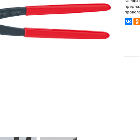
Степлеры
Клещи а
предназ
провол
Резьбонарезной инструмент
нструмента