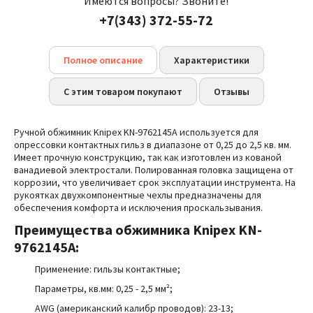
Имеются вопросы? Звоните!
+7(343) 372-55-72
Полное описание
Характеристики
С этим товаром покупают
Отзывы
Ручной обжимник Knipex KN-9762145A используется для
опрессовки контактных гильз в диапазоне от 0,25 до 2,5 кв. мм.
Имеет прочную конструкцию, так как изготовлен из кованой
ванадиевой электростали. Полированная головка защищена от
коррозии, что увеличивает срок эксплуатации инструмента. На
рукоятках двухкомпонентные чехлы предназначены для
обеспечения комфорта и исключения проскальзывания.
Преимущества
обжимника Knipex
KN-
9762145A:
Применение:
гильзы контактные
;
Параметры, кв.мм:
0,25 - 2,5
мм²
;
AWG (американский калибр проводов): 23-13;