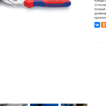
Степлеры
Клещи п
13 пози
полный 
Резьбонарезной инструмент
дюймов
нструмента
креплен