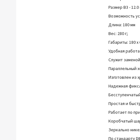
Размер B3 - 12.0
Возможность ус
Длина: 180 мм
Вес: 280 г;
Габариты: 180 x 
Удобная работа
Служит заменой
Параллельный х
Изготовлен из 
Надежная фикса
Бесступенчатый
Простая и быст
Работает по пр
Коробчатый ша
Зеркально нике
По стандарту DI