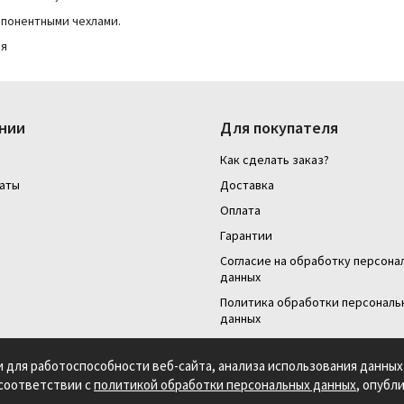
мпонентными чехлами.
ия
нии
Для покупателя
Как сделать заказ?
аты
Доставка
Оплата
Гарантии
Согласие на обработку персона
данных
Политика обработки персональ
данных
Для юридических лиц
и для работоспособности веб-сайта, анализа использования данных 
 соответствии с
политикой обработки персональных данных
, опубл
ого характера. Продолжая использовать этот сайт, вы даете согласие на использов