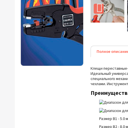
Полное описани
Клещи переставные-г
Идеальный универса
специального механ
чехлами.
Инструмент
Преимущест
Размер B1 - 5.0 
Размер B2 - 8.0 