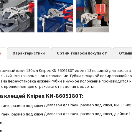
е
Характеристики
С этим товаром покупают
Отзыв
аечный ключ 180 мм Knipex KN-8605180T имеет 13 позиций для захвата
льный ключ в карманном исполнении.
Губки с гладкой полированной п
изма переустановка нижней губки в нужное положение производится 
 с креплением для страховки от падения с высоты.
ва
клещей Knipex KN-8605180T:
Диапазон для гаек, размер под ключ, мм: 35 мм;
Диапазон для гаек, размер под ключ, дюймы: 1 
мм;
мм;