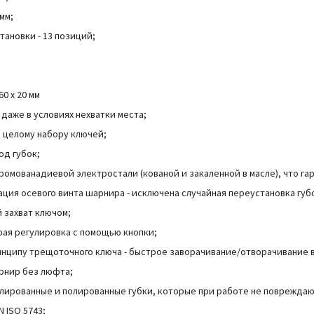
 мм;
тановки - 13 позиций;
60 x 20 мм
 даже в условиях нехватки места;
 целому набору ключей;
од губок;
хромованадиевой электростали (кованой и закаленной в масле), что га
ция осевого винта шарнира - исключена случайная переустановка губ
 захват ключом;
рая регулировка с помощью кнопки;
инципу трещоточного ключа - быстрое заворачивание/отворачивание 
рнир без люфта;
лированные и полированные губки, которые при работе не повреждаю
N ISO 5743;