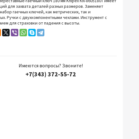
ереставные-гаечный ключ 180 мм Knipex KN-8605180T имеет
ций для захвата деталей разных размеров.
Заменяет
Прочий инструмент
набор гаечных ключей, как метрических, так и
ых.
Ручки с двухкомпонентными чехлами.
Инструмент с
ием для страховки от падения с высоты.
Имеются вопросы? Звоните!
+7(343) 372-55-72