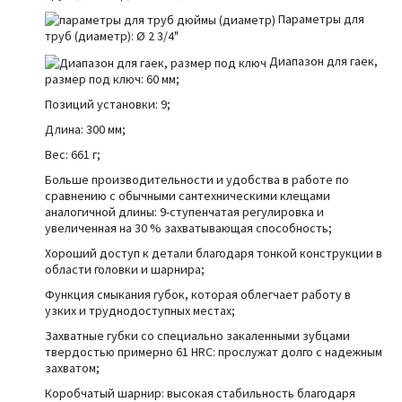
Параметры для
труб (диаметр):
Ø
2 3/4"
Диапазон для гаек,
размер под ключ: 60 мм;
Позиций установки: 9;
Длина: 300 мм;
Вес: 661 г;
Больше производительности и удобства в работе по
сравнению с обычными сантехническими клещами
аналогичной длины: 9-ступенчатая регулировка и
увеличенная на 30 % захватывающая способность;
Хороший доступ к детали благодаря тонкой конструкции в
области головки и шарнира;
Функция смыкания губок, которая облегчает работу в
узких и труднодоступных местах;
Захватные губки со специально закаленными зубцами
твердостью примерно 61 HRC: прослужат долго с надежным
захватом;
Коробчатый шарнир: высокая стабильность благодаря