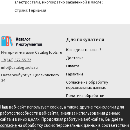
электростали, многократно закалённой в масле;
Страна: Германия
Для покупателя
Как сделать заказ?
Интернет-магазин
CatalogTools.ru
Доставка
+7(343) 372-55-72
Оплата
info@catalogtools.ru
Гарантии
Екатеринбург,ул. Циолковского
34
Согласие на обработку
персональных данных
Политика обработки
персональных данных
Наш веб-сайт использует cookie, а также другие технологии для
Для юридических лиц
работоспособности веб-сайта, анализа использования данных
На нашем сайте мы используем cookie для сбора информации технического
сайта и в иных целях. Продолжая работу на веб-сайте, Вы
даёте
характера. Продолжая использовать этот сайт, вы даете согласие на
согласие
на обработку своих персональных данных в соответствии
использование файлов cookies и обработку персональных данных в соответствии с