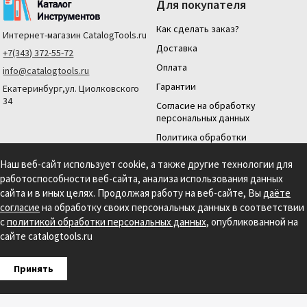
Для покупателя
Как сделать заказ?
Интернет-магазин
CatalogTools.ru
Доставка
+7(343) 372-55-72
Оплата
info@catalogtools.ru
Гарантии
Екатеринбург,ул. Циолковского
34
Согласие на обработку
персональных данных
Политика обработки
персональных данных
Наш веб-сайт использует cookie, а также другие технологии для
Для юридических лиц
работоспособности веб-сайта, анализа использования данных
На нашем сайте мы используем cookie для сбора информации технического
сайта и в иных целях. Продолжая работу на веб-сайте, Вы
даёте
характера. Продолжая использовать этот сайт, вы даете согласие на
согласие
на обработку своих персональных данных в соответствии
использование файлов cookies и обработку персональных данных в соответствии с
с
политикой обработки персональных данных
, опубликованной на
Политикой обработки персональных данных.
Информация на сайте носит
справочный характер и не является публичной офертой, определяемой
сайте catalogtools.ru
положениями статьи 437 гражданского кодекса РФ.
Создание сайта: S4S Web Studio
Принять