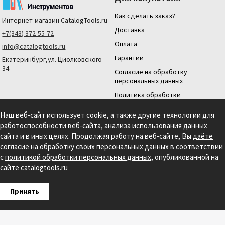
Как сделать заказ?
Интернет-магазин
CatalogTools.ru
Доставка
+7(343) 372-55-72
Оплата
info@catalogtools.ru
Гарантии
Екатеринбург,ул. Циолковского
34
Согласие на обработку
персональных данных
Политика обработки
персональных данных
Наш веб-сайт использует cookie, а также другие технологии для
Для юридических лиц
работоспособности веб-сайта, анализа использования данных
На нашем сайте мы используем cookie для сбора информации технического
сайта и в иных целях. Продолжая работу на веб-сайте, Вы
даёте
характера. Продолжая использовать этот сайт, вы даете согласие на
согласие
на обработку своих персональных данных в соответствии
использование файлов cookies и обработку персональных данных в соответствии с
с
политикой обработки персональных данных
, опубликованной на
Политикой обработки персональных данных.
Информация на сайте носит
справочный характер и не является публичной офертой, определяемой
сайте catalogtools.ru
положениями статьи 437 гражданского кодекса РФ.
Создание сайта: S4S Web Studio
Принять