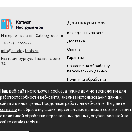
Для покупателя
Как сделать заказ?
Интернет-магазин
CatalogTools.ru
Доставка
+7(343) 372-55-72
Оплата
info@catalogtools.ru
Гарантии
Екатеринбург,ул. Циолковского
34
Согласие на обработку
персональных данных
Политика обработки
персональных данных
Наш веб-сайт использует cookie, а также другие технологии для
Для юридических лиц
работоспособности веб-сайта, анализа использования данных
На нашем сайте мы используем cookie для сбора информации технического
сайта и в иных целях. Продолжая работу на веб-сайте, Вы
даёте
характера. Продолжая использовать этот сайт, вы даете согласие на
согласие
на обработку своих персональных данных в соответствии
использование файлов cookies и обработку персональных данных в соответствии с
с
политикой обработки персональных данных
, опубликованной на
Политикой обработки персональных данных.
Информация на сайте носит
справочный характер и не является публичной офертой, определяемой
сайте catalogtools.ru
положениями статьи 437 гражданского кодекса РФ.