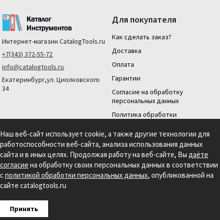
Для покупателя
Как сделать заказ?
Интернет-магазин
CatalogTools.ru
Доставка
+7(343) 372-55-72
Оплата
info@catalogtools.ru
Гарантии
Екатеринбург,ул. Циолковского
34
Согласие на обработку
персональных данных
Политика обработки
персональных данных
Наш веб-сайт использует cookie, а также другие технологии для
Для юридических лиц
работоспособности веб-сайта, анализа использования данных
На нашем сайте мы используем cookie для сбора информации технического
сайта и в иных целях. Продолжая работу на веб-сайте, Вы
даёте
характера. Продолжая использовать этот сайт, вы даете согласие на
согласие
на обработку своих персональных данных в соответствии
использование файлов cookies и обработку персональных данных в соответствии с
с
политикой обработки персональных данных
, опубликованной на
Политикой обработки персональных данных.
Информация на сайте носит
справочный характер и не является публичной офертой, определяемой
сайте catalogtools.ru
положениями статьи 437 гражданского кодекса РФ.
Создание сайта: S4S Web Studio
Принять