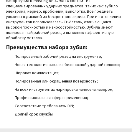
Набор зубил Rennsteig
RE-4296110
состоит из
специализированных ударных предметов, таких как:
зубило
электрика, кернер, пробойник, выколотка
. Все предметы
уложены в дисплей из бесцветного акрила. При изготовлении
инструментов использовалась Cr-V сталь, отличающаяся
высокой прочностью и износостойкостью. Зубила имеют
полированный рабочий резец и выполняют эффективную
обработку металла.
Преимущества
набора зубил:
Полированный рабочий резец на инструменте;
Новая технология: закалка безопасной ударной головки;
Широкая комплектация;
Полированная или окрашенная поверхность;
На всех инструментах маркировка нанесена лазером;
Профессиональная сфера применения;
Соответствие требованиям DIN;
Долгий срок службы.