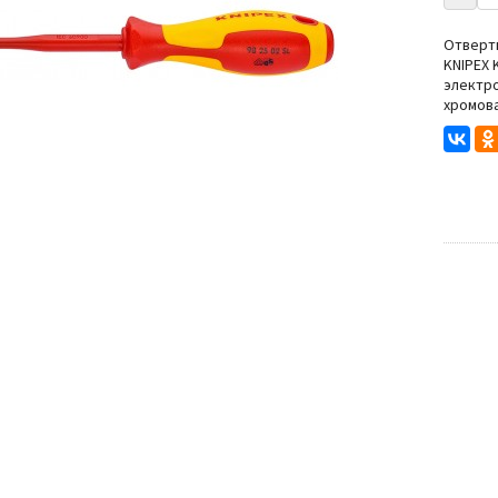
Степлеры
Резьбонарезной инструмент
Отвертк
KNIPEX 
нструмента
электр
хромова