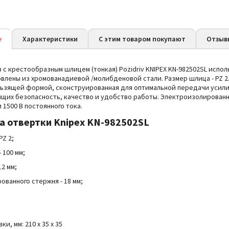
е
Характеристики
С этим товаром покупают
Отзыв
 с крестообразным шлицем (тонкая) Pozidriv KNIPEX KN-982502SL испо
овлены из хромованадиевой /молибденовой стали. Размер шлица - PZ 2
льзящей формой, сконструированная для оптимальной передачи усилия
щих безопасность, качество и удобство работы. Электроизолированны
 1500 В постоянного тока.
ва
отвертки Knipex KN-982502SL
PZ 2;
 100 мм;
12 мм;
ованного стержня - 18 мм;
и, мм: 210 x 35 x 35