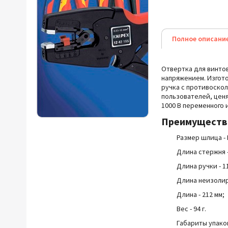
Полное описани
Отвертка для винтов
напряжением.
Изгот
ручка с противоско
пользователей, ценя
1000 В переменного и
Преимущест
Размер шлица - 
Длина стержня -
Длина ручки - 1
Длина неизолир
Длина - 212 мм;
Вес - 94 г.
Габариты упаковк