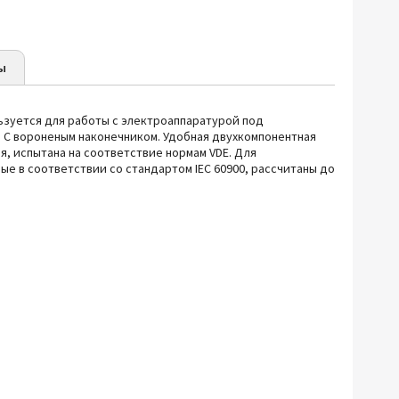
ы
льзуется
для работы с электроаппаратурой под
. С вороненым наконечником. Удобная двухкомпонентная
, испытана на соответствие нормам VDE. Для
е в соответствии со стандартом IEC 60900, рассчитаны до