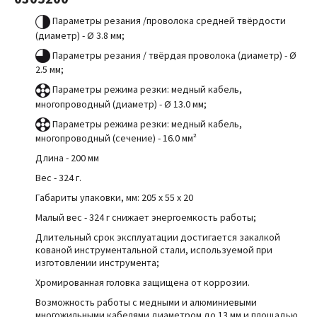
Параметры резания /проволока средней твёрдости
(диаметр) -
Ø 3
.8 мм
;
Параметры резания / твёрдая проволока (диаметр) -
Ø
2.5 мм
;
Параметры режима резки: медный кабель,
многопроводный (диаметр)
-
Ø
13.0 мм
;
Параметры режима резки: медный кабель,
многопроводный (сечение) - 16
.0 мм²
Длина - 200 мм
Вес - 324 г.
Габариты упаковки, мм: 20
5 x 55 x 20
Малый вес - 324 г снижает энергоемкость работы;
Длительный срок эксплуатации достигается закалкой
кованой инструментальной стали, используемой при
изготовлении инструмента;
Хромированная головка защищена от коррозии.
Возможность работы с медными и алюминиевыми
многожильными кабелями диаметром до 13 мм и площадью