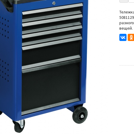
Степлеры
Резьбонарезной инструмент
Тележка
508112
нструмента
разного
вещей.