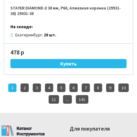
STAYER DIAMOND d 38 мм, Р60, Алмазная коронка (29931-
38) 29931-38
На складе:
Екатеринбург:
28 шт.
478 р
1
2
3
4
5
6
7
8
9
10
11
...
141
Для покупателя