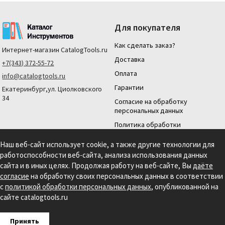
Для покупателя
Как сделать заказ?
Интернет-магазин
CatalogTools.ru
Доставка
+7(343) 372-55-72
Оплата
info@catalogtools.ru
Гарантии
Екатеринбург,ул. Циолковского
34
Согласие на обработку
персональных данных
Политика обработки
персональных данных
Наш веб-сайт использует cookie, а также другие технологии для
Для юридических лиц
работоспособности веб-сайта, анализа использования данных
На нашем сайте мы используем cookie для сбора информации технического
сайта и в иных целях. Продолжая работу на веб-сайте, Вы
даёте
характера. Продолжая использовать этот сайт, вы даете согласие на
согласие
на обработку своих персональных данных в соответствии
использование файлов cookies и обработку персональных данных в соответствии с
с
политикой обработки персональных данных
, опубликованной на
Политикой обработки персональных данных.
Информация на сайте носит
справочный характер и не является публичной офертой, определяемой
сайте catalogtools.ru
положениями статьи 437 гражданского кодекса РФ.
Создание сайта: S4S Web Studio
Принять