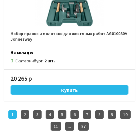
Набор правок и молотков для жестяных работ AG010030A
Jonnesway
На складе:
Екатеринбург:
2 шт.
20 265 р
1
2
3
4
5
6
7
8
9
10
11
...
87