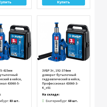
15-415мм
ЗУБР 3т, 192-374мм
бутылочный
домкрат бутылочный
еский в кейсе,
гидравлический в кейсе,
нал 43060-5-
Профессионал 43060-3-
K_z01
:
На складе:
нбург:
83 шт.
Екатеринбург:
68 шт.