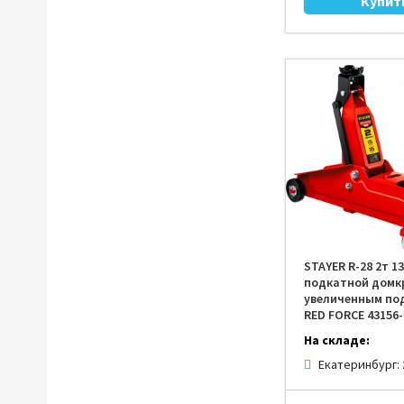
STAYER R-28 2т 1
подкатной домк
увеличенным по
RED FORCE 43156-
На складе:
Екатеринбург: