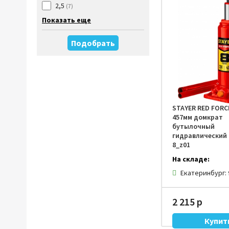
2,5
(7)
Показать еще
Подобрать
STAYER RED FORCE
457мм домкрат
бутылочный
гидравлический 
8_z01
На складе:
Екатеринбург:
2 215 р