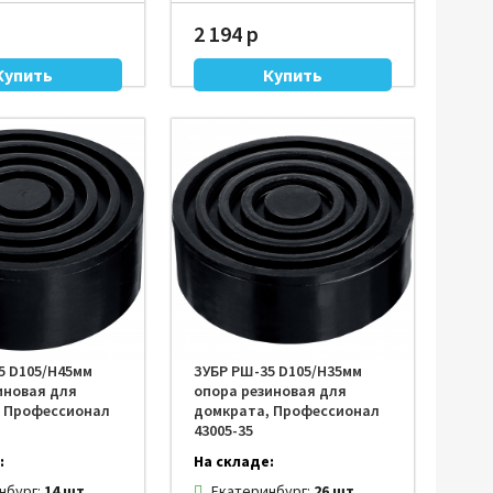
2 194 р
5 D105/H45мм
ЗУБР РШ-35 D105/H35мм
иновая для
опора резиновая для
, Профессионал
домкрата, Профессионал
43005-35
:
На складе:
нбург:
14 шт.
Екатеринбург:
26 шт.