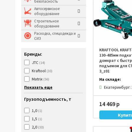
безопасность
Молотки и кувалды
Автосервисное
оборудование
Системы хранения и
Строительное
оборудование
Расходка, спецодежда и
СИЗ
KRAFTOOL KRAFT-
Бренды:
130-485мм подка
домкрат с быст
JTC
(14)
подъемом для СТ
Kraftool
3_z01
(30)
Matrix
На складе:
(56)
Екатеринбург:
Показать еще
Грузоподъемность, т
14 469 р
1,0
(1)
1,5
(1)
2,0
(30)