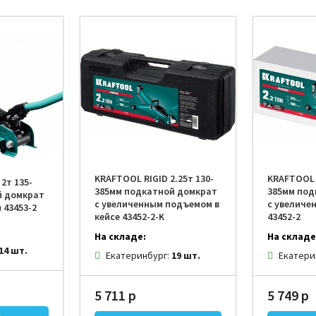
KRAFTOOL RIGID 2.25т 130-
KRAFTOOL R
2т 135-
385мм подкатной домкрат
385мм под
й домкрат
с увеличенным подъемом в
с увеличе
 43453-2
кейсе 43452-2-K
43452-2
На складе:
На складе
14 шт.
Екатеринбург:
19 шт.
Екатери
5 711 р
5 749 р