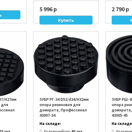
5 996 р
2 790 р
d37/H27мм
ЗУБР РГ-34 D52/d34/H32мм
ЗУБР РШ-4
 для
опора резиновая для
опора рез
ессинал
домкрата, Профессинал
домкрата
43007-34
43005-45
На складе:
На складе
71 шт.
Екатеринбург:
91 шт.
Екатери