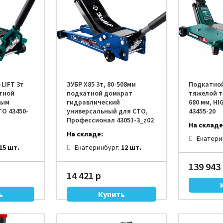
Степлеры
Резьбонарезной инструмент
нструмента
LIFT 3т
ЗУБР X85 3т, 80-508мм
Подкатной
тной
подкатной домкрат
тяжелой те
рым
гидравлический
680 мм, HI
О 43450-
универсальный для СТО,
43455-20
Профессионал 43051-3_z02
На складе
На складе:
Екатери
15 шт.
Екатеринбург:
12 шт.
139 943
14 421 р