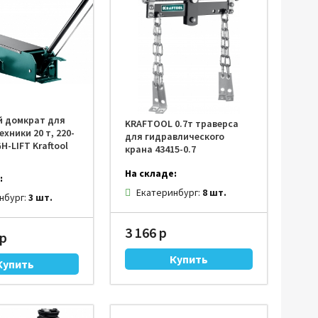
Прочий инструмент
 домкрат для
KRAFTOOL 0.7т траверса
хники 20 т, 220-
для гидравлического
GH-LIFT Kraftool
крана 43415-0.7
На складе:
:
Екатеринбург:
8 шт.
нбург:
3 шт.
3 166 р
 р