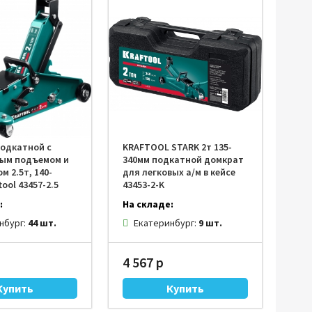
одкатной с
KRAFTOOL STARK 2т 135-
ым подъемом и
340мм подкатной домкрат
 2.5т, 140-
для легковых а/м в кейсе
tool 43457-2.5
43453-2-K
:
На складе:
нбург:
44 шт.
Екатеринбург:
9 шт.
4 567 р