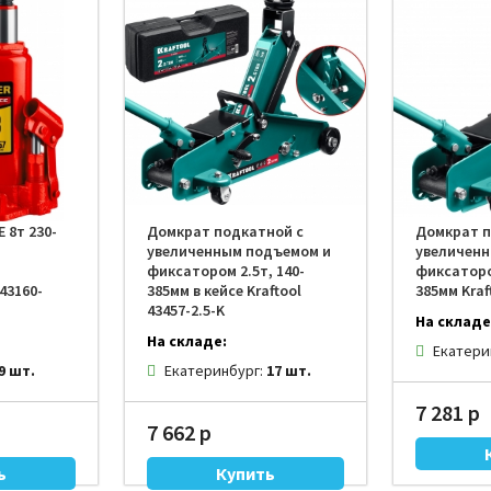
 8т 230-
Домкрат подкатной с
Домкрат п
увеличенным подъемом и
увеличенн
фиксатором 2.5т, 140-
фиксатором
43160-
385мм в кейсе Kraftool
385мм Kraf
43457-2.5-K
На складе
На складе:
Екатери
9 шт.
Екатеринбург:
17 шт.
7 281 р
7 662 р