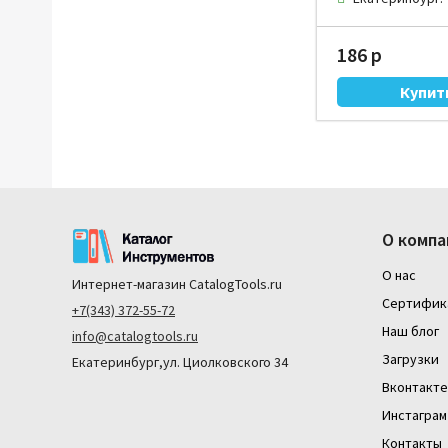
186 р
О компа
О нас
Интернет-магазин
CatalogTools.ru
Сертифик
+7(343) 372-55-72
Наш блог
info@catalogtools.ru
Загрузки
Екатеринбург,ул. Циолковского 34
Вконтакте
Инстаграм
Контакты