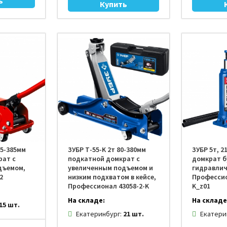
35-385мм
ЗУБР Т-55-K 2т 80-380мм
ЗУБР 5т, 2
рат с
подкатной домкрат с
домкрат 
дъемом,
увеличенным подъемом и
гидравлич
2
низким подхватом в кейсе,
Профессио
Профессионал 43058-2-K
K_z01
На складе:
На складе
15 шт.
Екатеринбург:
21 шт.
Екатери