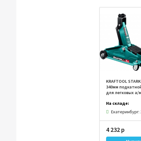
KRAFTOOL STARK 
340мм подкатно
для легковых а/м
На складе:
Екатеринбург:
4 232 р