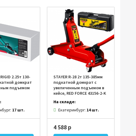
IGID 2.25т 130-
STAYER R-28 2т 135-385мм
катной домкрат
подкатной домкрат с
нным подъемом
увеличенным подъемом в
кейсе, RED FORCE 43156-2-K
:
На складе:
нбург:
17 шт.
Екатеринбург:
14 шт.
4 588 р