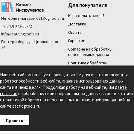
Для покупателя
Как сделать заказ?
Интернет-магазин
CatalogTools.ru
Доставка
+7(343) 372-55-72
Оплата
info@catalogtools.ru
Гарантии
Екатеринбург,ул. Циолковского
34
Согласие на обработку
персональных данных
Политика обработки
персональных данных
Наш веб-сайт использует cookie, а также другие технологии для
Для юридических лиц
работоспособности веб-сайта, анализа использования данных
На нашем сайте мы используем cookie для сбора информации технического
сайта и в иных целях. Продолжая работу на веб-сайте, Вы
даёте
характера. Продолжая использовать этот сайт, вы даете согласие на
согласие
на обработку своих персональных данных в соответствии
использование файлов cookies и обработку персональных данных в соответствии с
с
политикой обработки персональных данных
, опубликованной на
Политикой обработки персональных данных.
Информация на сайте носит
справочный характер и не является публичной офертой, определяемой
сайте catalogtools.ru
положениями статьи 437 гражданского кодекса РФ.
Создание сайта: S4S Web Studio
Принять