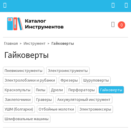
0
Главная
Инструмент
Гайковерты
>
>
Гайковерты
Пневмоинструменты
Электроинструменты
Электролобзики и рубанки
Фрезеры
Шуруповерты
Краскопульты
Пилы
Дрели
Перфораторы
Гайковерты
Заклепочники
Граверы
Аккумуляторный инструмент
УШМ (болгарки)
Отбойные молотки
Электромиксеры
Шлифовальные машины