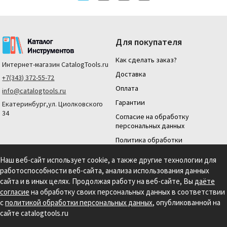
Для покупателя
Как сделать заказ?
Интернет-магазин
CatalogTools.ru
Доставка
+7(343) 372-55-72
Оплата
info@catalogtools.ru
Гарантии
Екатеринбург,ул. Циолковского
34
Согласие на обработку
персональных данных
Политика обработки
персональных данных
Наш веб-сайт использует cookie, а также другие технологии для
Для юридических лиц
работоспособности веб-сайта, анализа использования данных
На нашем сайте мы используем cookie для сбора информации технического
сайта и в иных целях. Продолжая работу на веб-сайте, Вы
даёте
характера. Продолжая использовать этот сайт, вы даете согласие на
согласие
на обработку своих персональных данных в соответствии
использование файлов cookies и обработку персональных данных в соответствии с
с
политикой обработки персональных данных
, опубликованной на
Политикой обработки персональных данных.
Информация на сайте носит
справочный характер и не является публичной офертой, определяемой
сайте catalogtools.ru
положениями статьи 437 гражданского кодекса РФ.