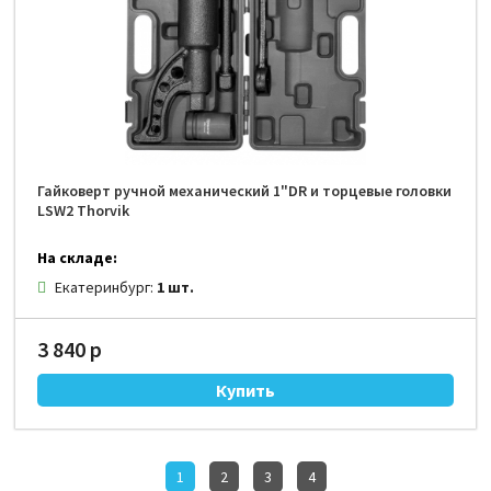
Гайковерт ручной механический 1"DR и торцевые головки
LSW2 Thorvik
На складе:
Екатеринбург:
1 шт.
3 840 р
1
2
3
4