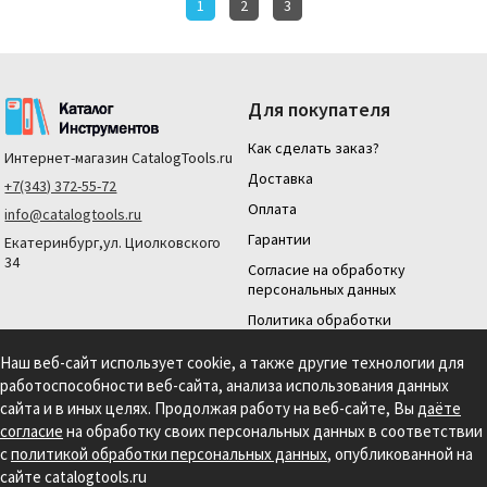
1
2
3
Для покупателя
Как сделать заказ?
Интернет-магазин
CatalogTools.ru
Доставка
+7(343) 372-55-72
Оплата
info@catalogtools.ru
Гарантии
Екатеринбург,ул. Циолковского
34
Согласие на обработку
персональных данных
Политика обработки
персональных данных
Наш веб-сайт использует cookie, а также другие технологии для
Для юридических лиц
работоспособности веб-сайта, анализа использования данных
На нашем сайте мы используем cookie для сбора информации технического
сайта и в иных целях. Продолжая работу на веб-сайте, Вы
даёте
характера. Продолжая использовать этот сайт, вы даете согласие на
согласие
на обработку своих персональных данных в соответствии
использование файлов cookies и обработку персональных данных в соответствии с
с
политикой обработки персональных данных
, опубликованной на
Политикой обработки персональных данных.
Информация на сайте носит
справочный характер и не является публичной офертой, определяемой
сайте catalogtools.ru
положениями статьи 437 гражданского кодекса РФ.