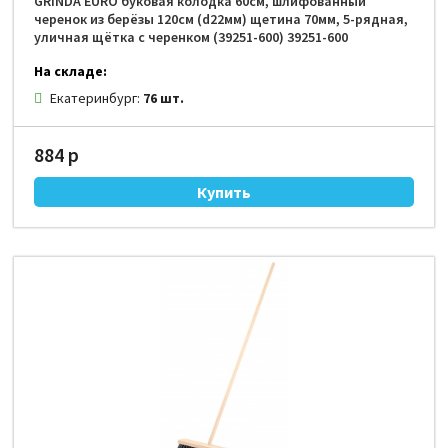
GRINDA EURO буковая колодка 60см, шлифованный
черенок из берёзы 120см (d22мм) щетина 70мм, 5-рядная,
уличная щётка с черенком (39251-600) 39251-600
На складе:
Екатеринбург:
76 шт.
884 р