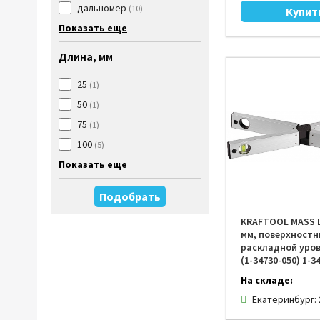
дальномер
(10)
Показать еще
Длина, мм
25
(1)
50
(1)
75
(1)
100
(5)
Показать еще
Подобрать
KRAFTOOL MASS L
мм, поверхност
раскладной уров
(1-34730-050) 1-3
На складе:
Екатеринбург: