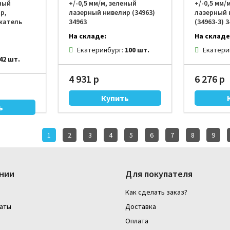
еный
+/-0,5 мм/м, зеленый
+/-0,5 мм/
р,
лазерный нивелир (34963)
лазерный 
жатель
34963
(34963-3) 
На складе:
На складе
Екатеринбург:
100 шт.
Екатери
42 шт.
4 931 р
6 276 р
1
2
3
4
5
6
7
8
9
нии
Для покупателя
Как сделать заказ?
аты
Доставка
Оплата