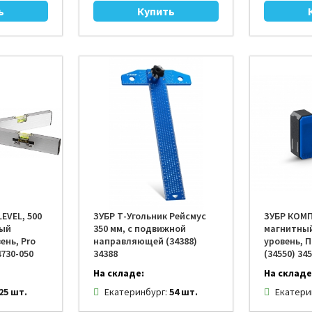
EVEL, 500
ЗУБР Т-Угольник Рейсмус
ЗУБР КОМПА
ный
350 мм, с подвижной
магнитны
ень, Pro
направляющей (34388)
уровень, 
4730-050
34388
(34550) 34
На складе:
На складе
25 шт.
Екатеринбург:
54 шт.
Екатери