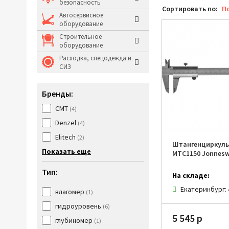
безопасность
Сортировать по:
П
Молотки и кувалды
Автосервисное
оборудование
Системы хранения и
Строительное
оборудование
Расходка, спецодежда и
СИЗ
Бренды:
CMT
(4)
Denzel
(4)
Elitech
(2)
Штангенциркуль
Показать еще
MTC1150 Jonnesw
Тип:
На складе:
Екатеринбург:
влагомер
(1)
гидроуровень
(6)
5 545 р
глубиномер
(1)