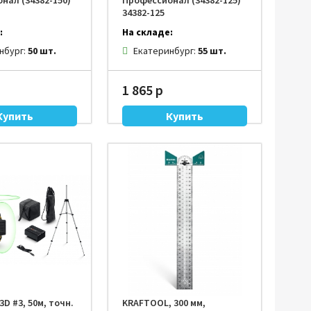
нал (34382-150)
Профессионал (34382-125)
34382-125
:
На складе:
нбург:
50 шт.
Екатеринбург:
55 шт.
1 865 р
3D #3, 50м, точн.
KRAFTOOL, 300 мм,