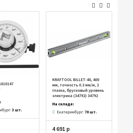
Прочий инструмент
KRAFTOOL BILLET-40, 400
G010147
мм, точность 0.3 мм/м, 2
y
глазка, брусковый уровень
электрика (34792) 34792
:
На складе:
нбург:
3 шт.
Екатеринбург:
70 шт.
4 691 р