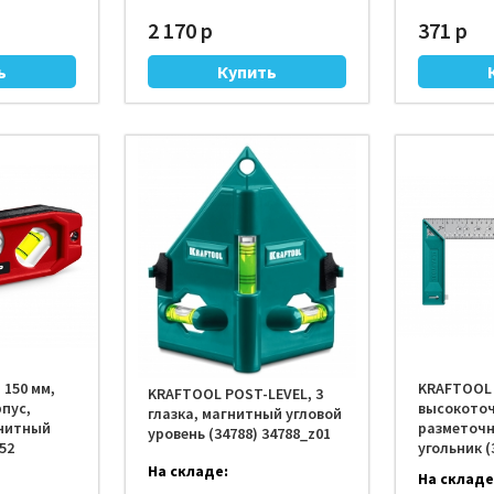
2 170 р
371 р
 150 мм,
KRAFTOOL S
KRAFTOOL POST-LEVEL, 3
пус,
высокото
глазка, магнитный угловой
нитный
разметоч
уровень (34788) 34788_z01
52
угольник (
На складе:
На складе