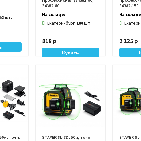
Профессионал (34382-60)
Профессио
34382-60
34382-150
На складе:
На складе
52 шт.
Екатеринбург:
100 шт.
Екатери
818 р
2 125 р
50м, точн.
STAYER SL-3D, 50м, точн.
STAYER SL-