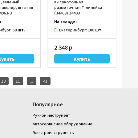
м, зеленый
высокоточная
нивелир, штатив
разметочная T-линейка
34963-3
(34403) 34403
:
На складе:
нбург:
59 шт.
Екатеринбург:
100 шт.
2 348 р
10
11
...
41
Популярное
Ручной инструмент
Автосервисное оборудование
Электроинструменты