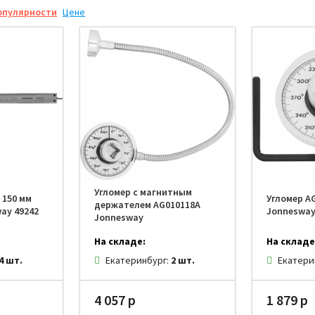
Степлеры
опулярности
Цене
Резьбонарезной инструмент
нструмента
Угломер с магнитным
 150 мм
Угломер A
держателем AG010118A
ay 49242
Jonneswa
Jonnesway
На складе:
На складе
4 шт.
Екатеринбург:
2 шт.
Екатери
4 057 р
1 879 р