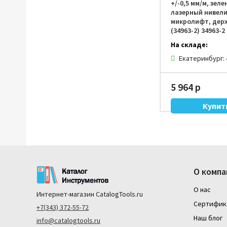
+/-0,5 мм/м, зел
лазерный нивели
микролифт, дер
(34963-2) 34963-2
На складе:
Екатеринбург:
5 964 р
О компа
О нас
Интернет-магазин
CatalogTools.ru
Сертифик
+7(343) 372-55-72
Наш блог
info@catalogtools.ru