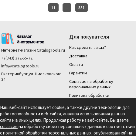
11
...
551
Для покупателя
Как сделать заказ?
Интернет-магазин
CatalogTools.ru
Доставка
+7(343) 372-55-72
Оплата
info@catalogtools.ru
Гарантии
Екатеринбург,ул. Циолковского
34
Согласие на обработку
персональных данных
Политика обработки
персональных данных
Наш веб-сайт использует cookie, а также другие технологии для
Для юридических лиц
работоспособности веб-сайта, анализа использования данных
На нашем сайте мы используем cookie для сбора информации технического
сайта и в иных целях. Продолжая работу на веб-сайте, Вы
даёте
характера. Продолжая использовать этот сайт, вы даете согласие на
согласие
на обработку своих персональных данных в соответствии
использование файлов cookies и обработку персональных данных в соответствии с
с
политикой обработки персональных данных
, опубликованной на
Политикой обработки персональных данных.
Информация на сайте носит