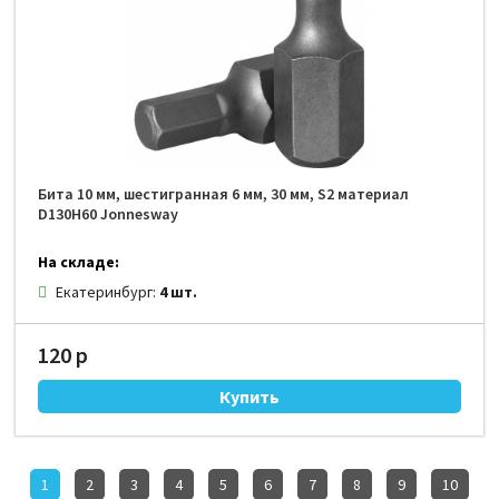
Бита 10 мм, шестигранная 6 мм, 30 мм, S2 материал
D130H60 Jonnesway
На складе:
Екатеринбург:
4 шт.
120 р
1
2
3
4
5
6
7
8
9
10