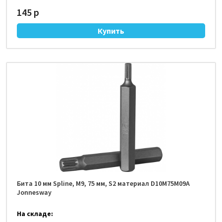
145 р
Бита 10 мм Spline, М9, 75 мм, S2 материал D10M75M09A
Jonnesway
На складе: