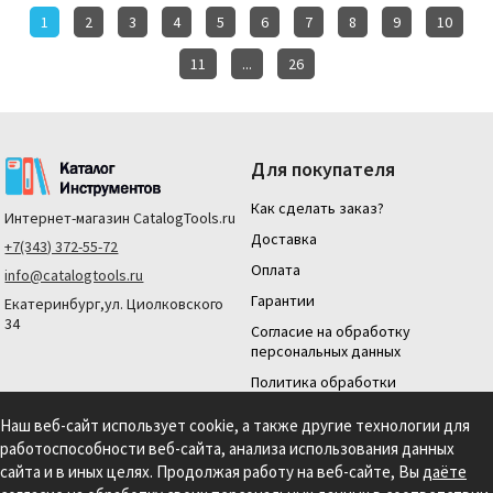
1
2
3
4
5
6
7
8
9
10
11
...
26
Для покупателя
Как сделать заказ?
Интернет-магазин
CatalogTools.ru
Доставка
+7(343) 372-55-72
Оплата
info@catalogtools.ru
Гарантии
Екатеринбург,ул. Циолковского
34
Согласие на обработку
персональных данных
Политика обработки
персональных данных
Наш веб-сайт использует cookie, а также другие технологии для
Для юридических лиц
работоспособности веб-сайта, анализа использования данных
На нашем сайте мы используем cookie для сбора информации технического
сайта и в иных целях. Продолжая работу на веб-сайте, Вы
даёте
характера. Продолжая использовать этот сайт, вы даете согласие на