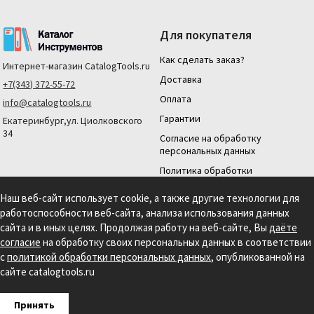
Для покупателя
Как сделать заказ?
Интернет-магазин
CatalogTools.ru
Доставка
+7(343) 372-55-72
Оплата
info@catalogtools.ru
Гарантии
Екатеринбург,ул. Циолковского
34
Согласие на обработку
персональных данных
Политика обработки
персональных данных
Наш веб-сайт использует cookie, а также другие технологии для
Для юридических лиц
работоспособности веб-сайта, анализа использования данных
На нашем сайте мы используем cookie для сбора информации технического
сайта и в иных целях. Продолжая работу на веб-сайте, Вы
даёте
характера. Продолжая использовать этот сайт, вы даете согласие на
согласие
на обработку своих персональных данных в соответствии
использование файлов cookies и обработку персональных данных в соответствии с
с
политикой обработки персональных данных
, опубликованной на
Политикой обработки персональных данных.
Информация на сайте носит
справочный характер и не является публичной офертой, определяемой
сайте catalogtools.ru
положениями статьи 437 гражданского кодекса РФ.
Создание сайта: S4S Web Studio
Принять