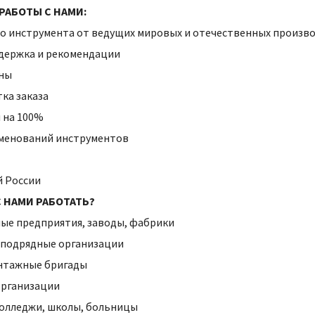
Степлеры
РАБОТЫ С НАМИ:
Резьбонарезной инструмент
во инструмента от ведущих мировых и отечественных произв
нструмента
ддержка и рекомендации
ены
ка заказа
и на 100%
аименований инструментов
й России
 НАМИ РАБОТАТЬ?
ые предприятия, заводы, фабрики
 подрядные организации
онтажные бригады
организации
колледжи, школы, больницы