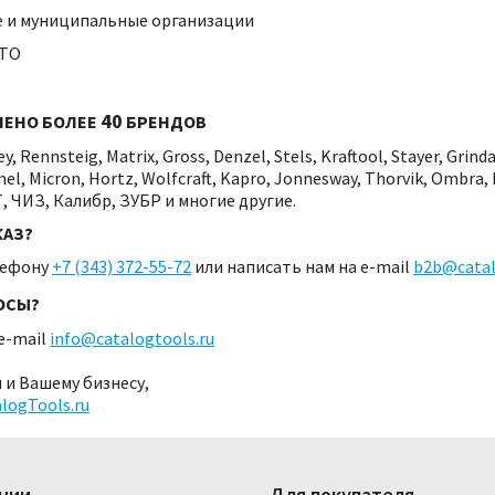
е и муниципальные организации
СТО
40
ЛЕНО БОЛЕЕ
БРЕНДОВ
y, Rennsteig, Matrix, Gross, Denzel, Stels, Kraftool, Stayer, Grinda
mel, Micron, Hortz, Wolfcraft, Kapro, Jonnesway, Thorvik, Ombra,
, ЧИЗ, Калибр, ЗУБР и многие другие.
КАЗ?
лефону
+7 (343) 372-55-72
или
написать нам на e-mail
b2b@catal
ОСЫ?
e-mail
info@catalogtools.ru
 и Вашему бизнесу,
logTools.ru
нии
Для покупателя