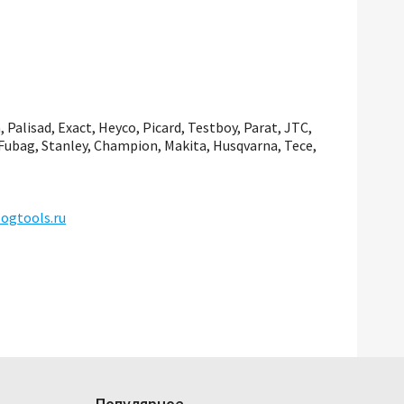
, Palisad, Exact, Heyco, Picard, Testboy, Parat, JTC,
 Fubag, Stanley, Champion, Makita, Husqvarna, Tece,
ogtools.ru
Популярное