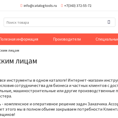
info@catalogtools.ru
+7(343) 372-55-72
Полезная информация
Производители
Специальны
ским лицам
станции)
ющие станки
родукция
Пилы
Лопаты
Сварочное оборудование
Тележки и шкафы
Миксеры
Хомуты
ким лицам
Электромонтажный инструмент
Тиски
Пылесосы
Светильники
тижи
ы
настка
ны
льной защиты
Дрели
Садовые ножницы
Промышленные осушители
Фиксаторы
Строительная химия
Ремкомплекты
Ножовки, напильники
Трубогибы
Инженерная сантехника
Паяльное оборудование
убанки
 устройства
т
ика
вители
анистры
Перфораторы
Бензопилы
Складское оборудование
Съемники
Строительные материалы
Расходные материалы
Стамески, долото
Верстаки и столы
Все для канализации и водоотведения
 все инструменты в одном каталоге! Интернет-магазин инстр
условия сотрудничества
для бизнеса и частных клиентов с дос
 инструмент
щие станки
ь
ента
Гайковерты
Триммеры
Шиномонтажные лопатки
Биты и наборы
Струбцины, зажимы
Циркулярные станки
льные, машиностроительные или другие производственные п
астера.
Заклепочники
Газонокосилки
Адаптеры и переходники
Ножницы, кабелерезы
Дровоколы
ь - комплексное и оперативное решение задач Заказчика. Асс
Граверы
Мойки высокого давления
Сверла, буры и коронки
счет этого мы в полном объеме закрываем потребности Клиент
вщиков!