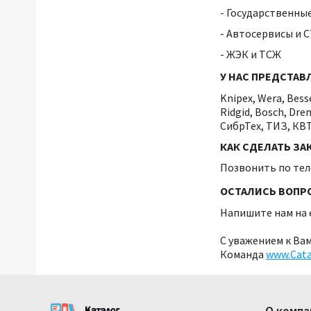
- Государственны
- Автосервисы и 
- ЖЭК и ТСЖ
У НАС ПРЕДСТАВ
Knipex, Wera, Besse
Ridgid, Bosch, Dre
СибрТех, ТИЗ, КВТ
КАК СДЕЛАТЬ ЗА
Позвонить по те
ОСТАЛИСЬ ВОПР
Напишите нам
на 
С уважением к Вам
Команда
www.Cata
О компа