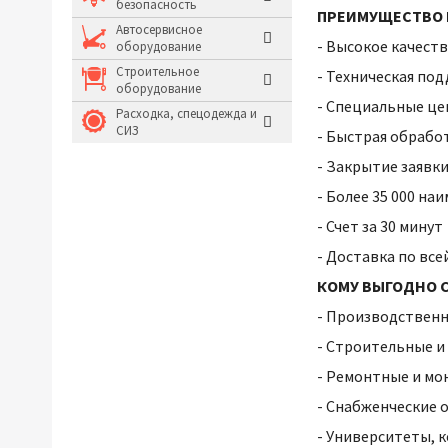
безопасность
ПРЕИМУЩЕСТВО 
Молотки и кувалды
Автосервисное
- Высокое качест
оборудование
Системы хранения и
Строительное
- Техническая по
оборудование
- Специальные ц
Расходка, спецодежда и
СИЗ
- Быстрая обработ
- Закрытие заявк
- Более 35 000 н
- Счет за 30 минут
- Доставка по все
КОМУ ВЫГОДНО С
- Производственн
- Строительные и
- Ремонтные и м
- Снабженческие 
- Университеты, 